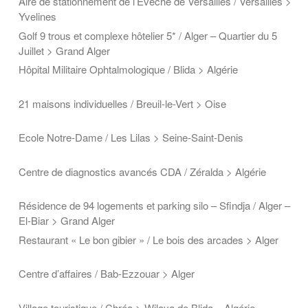
Aire de stationnement de l’Evêché de Versailles / Versailles >
Yvelines
Golf 9 trous et complexe hôtelier 5* / Alger – Quartier du 5
Juillet > Grand Alger
Hôpital Militaire Ophtalmologique / Blida > Algérie
21 maisons individuelles / Breuil-le-Vert > Oise
Ecole Notre-Dame / Les Lilas > Seine-Saint-Denis
Centre de diagnostics avancés CDA / Zéralda > Algérie
Résidence de 94 logements et parking silo – Sfindja / Alger –
El-Biar > Grand Alger
Restaurant « Le bon gibier » / Le bois des arcades > Alger
Centre d’affaires / Bab-Ezzouar > Alger
Village touristique / Chréa > Wilaya de Blida – Algérie