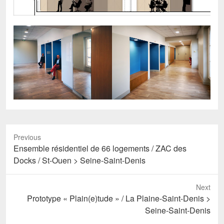
Previous
Previous
Ensemble résidentiel de 66 logements / ZAC des
post:
Docks / St-Ouen > Seine-Saint-Denis
Next
Next
Prototype « Plain(e)tude » / La Plaine-Saint-Denis >
post:
Seine-Saint-Denis