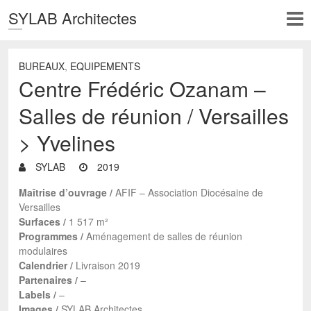
SYLAB Architectes
BUREAUX
,
EQUIPEMENTS
Centre Frédéric Ozanam –
Salles de réunion / Versailles
> Yvelines
SYLAB
2019
Maîtrise d’ouvrage /
AFIF – Association Diocésaine de
Versailles
Surfaces /
1 517 m²
Programmes /
Aménagement de salles de réunion
modulaires
Calendrier /
Livraison 2019
Partenaires /
–
Labels /
–
Images /
SYLAB Architectes