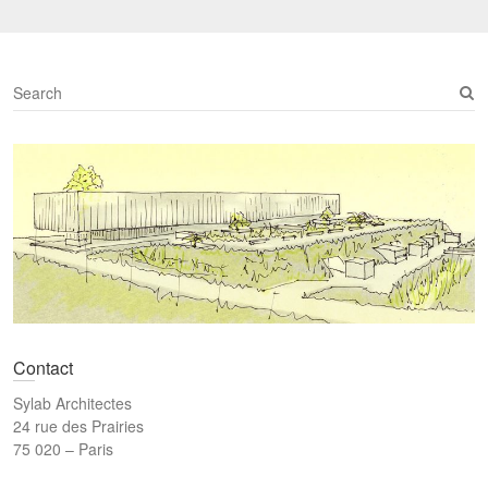
S
e
a
r
c
h
Contact
Sylab Architectes
24 rue des Prairies
75 020 – Paris