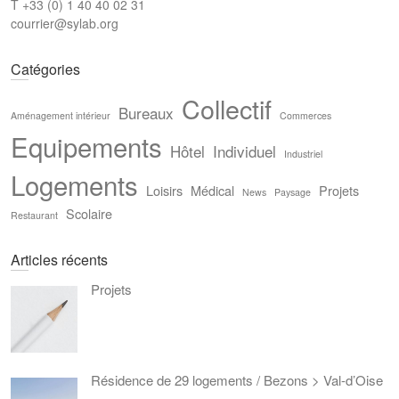
T +33 (0) 1 40 40 02 31
courrier@sylab.org
Catégories
Collectif
Bureaux
Aménagement intérieur
Commerces
Equipements
Hôtel
Individuel
Industriel
Logements
Loisirs
Médical
Projets
News
Paysage
Scolaire
Restaurant
Articles récents
Projets
Résidence de 29 logements / Bezons > Val-d’Oise